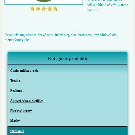
víčka a hluboké vrásky třeba
na krku.
Organické ingredience: řecké seno, lněný olej, aloe, brambory, levandulový olej,
rozmarýnový olej
Kategorie produktů
Čistící mléka a gely
Tonika
Peelingy
Aktivní séra a olejíčky
Pleťové krémy
Masky
Oční péče