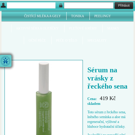
ČISTÍCÍ MLÉKA A GELY
TONIKA
PEELINGY
AKTIVNÍ SÉRA A OLEJÍČKY
PLEŤOVÉ KRÉMY
MASKY
OČNÍ PÉČE
PÉČE O TĚLO
SPECIALITY
Sérum na
vrásky z
řeckého sena
419 Kč
Cena:
skladem
Toto sérum z řeckého sena,
lněného semínka a aloe má
regenerační, výživné a
hluboce hydratační účinky.
Je skvělé i na povadlá oční